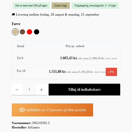
Der er mere end 200 på lager
Gratis fragt
Tilgængelig, leveringstid: 2 - 4 Uger
🚚 Levering mellem fredag, 28 august & mandag, 21 september
Vælg
Farve
Beige
Mørkebrun
Rød
Sort
Antal
Pris pr. enhed
1.605,43 kr.
/
1.284,34 kr.
Til
9
ekskl. moms
inkl. moms
Fra
10
1.551,88 kr.
/
1.241,50 kr.
-3%
ekskl. moms
inkl. moms
Produktmængde: Indtast det ønskede beløb, eller brug knapperne til at øge eller formindske mæn
Tilføj til indkøbskurv
I øjeblikket ser 15 personer på dette produkt
Varenummer:
ING10592.2
Hersteller:
InGastro