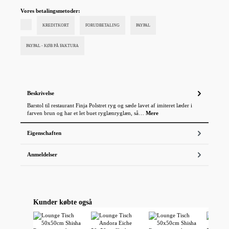
Vores betalingsmetoder:
KREDITKORT
FORUDBETALING
PAYPAL
PAYPAL - KØB PÅ FAKTURA
Beskrivelse
Barstol til restaurant Finja Polstret ryg og sæde lavet af imiteret læder i
farven brun og har et let buet ryglænryglæn, så…
Mere
Eigenschaften
Anmeldelser
Spring produktgalleriet over
Kunder købte også