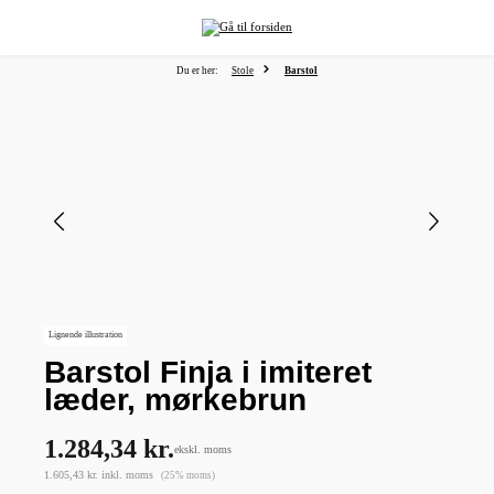
vedindhold
Du er her:
Stole
Barstol
Spring over billedgalleri
Lignende illustration
Barstol Finja i imiteret
læder, mørkebrun
1.284,34 kr.
ekskl. moms
1.605,43 kr. inkl. moms
(25% moms)