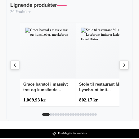
Lignende produkter
20 Produkte
-
Grace barstol i massivt
Stole til restaurant Mila
Re
træ og kunstlæde...
Lysebrunt imit...
ma
1.069,93 kr.
802,17 kr.
90
Fordelagtig forsendelse