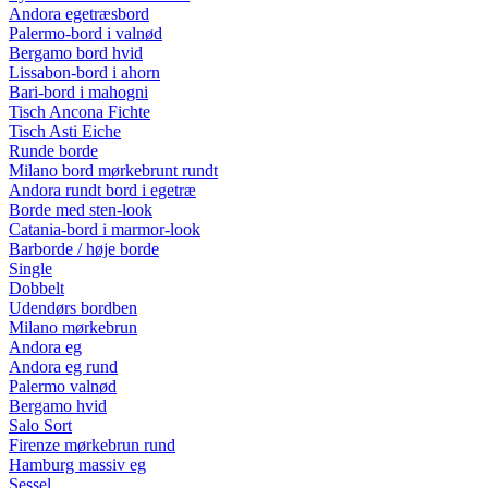
Andora egetræsbord
Palermo-bord i valnød
Bergamo bord hvid
Lissabon-bord i ahorn
Bari-bord i mahogni
Tisch Ancona Fichte
Tisch Asti Eiche
Runde borde
Milano bord mørkebrunt rundt
Andora rundt bord i egetræ
Borde med sten-look
Catania-bord i marmor-look
Barborde / høje borde
Single
Dobbelt
Udendørs bordben
Milano mørkebrun
Andora eg
Andora eg rund
Palermo valnød
Bergamo hvid
Salo Sort
Firenze mørkebrun rund
Hamburg massiv eg
Sessel