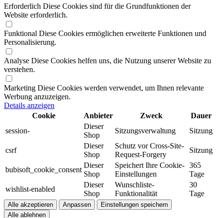
Erforderlich
Diese Cookies sind für die Grundfunktionen der
Website erforderlich.
Funktional
Diese Cookies ermöglichen erweiterte Funktionen und
Personalisierung.
Analyse
Diese Cookies helfen uns, die Nutzung unserer Website zu
verstehen.
Marketing
Diese Cookies werden verwendet, um Ihnen relevante
Werbung anzuzeigen.
Details anzeigen
Cookie
Anbieter
Zweck
Dauer
Dieser
session-
Sitzungsverwaltung
Sitzung
Shop
Dieser
Schutz vor Cross-Site-
csrf
Sitzung
Shop
Request-Forgery
Dieser
Speichert Ihre Cookie-
365
bubisoft_cookie_consent
Shop
Einstellungen
Tage
Dieser
Wunschliste-
30
wishlist-enabled
Shop
Funktionalität
Tage
Alle akzeptieren
Anpassen
Einstellungen speichern
Alle ablehnen