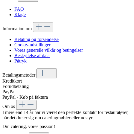
FAQ
Klage
Information om
Betaling og forsendelse
Cooke-indstillinger
Vores generelle vilkår og betingelser
Beskyttelse af data
Påtryk
Betalingsmetoder
Kreditkort
Forudbetaling
PayPal
PayPal - Køb på faktura
Om os
I mere end 14 år har vi været den perfekte kontakt for restauratører,
når det drejer sig om cateringmøbler eller udstyr.
Din catering, vores passion!