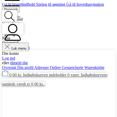
Gå til hovedindhold
Spring til søgning
Gå til hovednavigation
Danmark
Danmark
Navigation
Deutschland
Nederlande
Polska
France
Italia
Österreich
Suche
Luk menu
Mein Konto
Din konto
Log ind
eller
tilmeld dig
Oversigt
Din profil
Adresser
Ordrer
Gespeicherte Warenkörbe
0,00 kr.
Indkøbskurven indeholder 0 varer. Indkøbskurvens
samlede værdi er 0,00 kr..