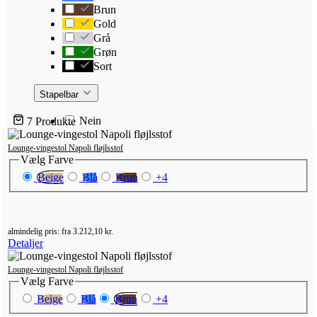
Brun
Gold
Grå
Grøn
Sort
Stapelbar
Nein
7
Produkte
Lounge-vingestol Napoli fløjlsstof
Vælg
Farve
Beige
Blå
Brun
+
4
almindelig pris:
fra
3.212,10 kr.
Detaljer
Lounge-vingestol Napoli fløjlsstof
Vælg
Farve
Beige
Blå
Brun
+
4