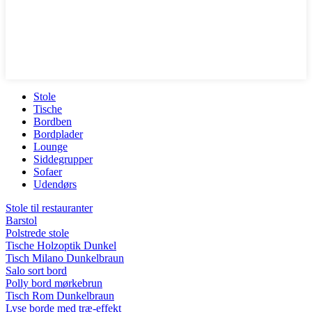
Stole
Tische
Bordben
Bordplader
Lounge
Siddegrupper
Sofaer
Udendørs
Stole til restauranter
Barstol
Polstrede stole
Tische Holzoptik Dunkel
Tisch Milano Dunkelbraun
Salo sort bord
Polly bord mørkebrun
Tisch Rom Dunkelbraun
Lyse borde med træ-effekt