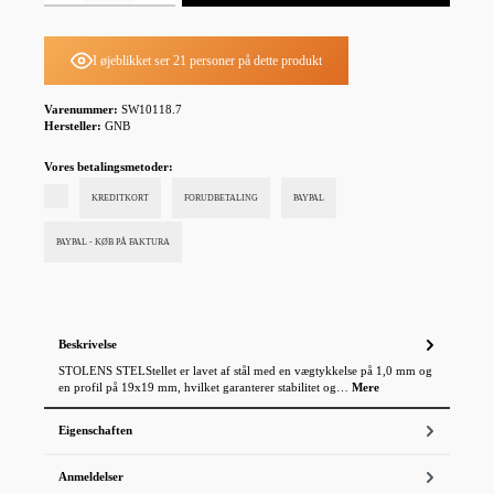
I øjeblikket ser 21 personer på dette produkt
Varenummer:
SW10118.7
Hersteller:
GNB
Vores betalingsmetoder:
KREDITKORT
FORUDBETALING
PAYPAL
PAYPAL - KØB PÅ FAKTURA
Beskrivelse
STOLENS STELStellet er lavet af stål med en vægtykkelse på 1,0 mm og
en profil på 19x19 mm, hvilket garanterer stabilitet og…
Mere
Eigenschaften
Anmeldelser