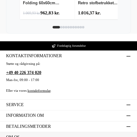
Folding 60x60cm
Retro stofbetrukket...
7
Udend...
om
962,83 kr.
1.016,37 kr.
1.069,93 kr.
1.
Fordelagtig forsendelse
KONTAKTINFORMATIONER
Støtte og rådgivning på:
+49 40 226 374 020
Man-fre, 09:00 - 17:00
Eller via vores
kontaktformular
.
SERVICE
INFORMATION OM
BETALINGSMETODER