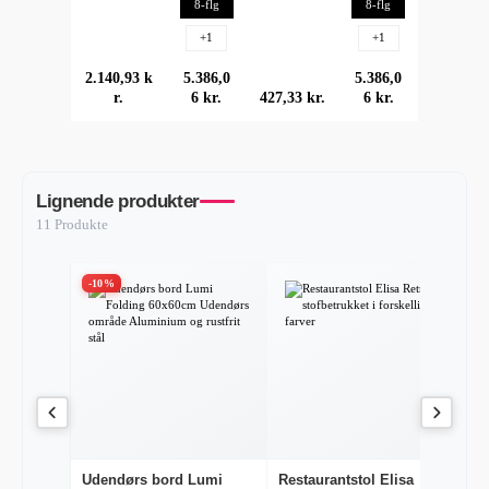
8-flg
8-flg
+
1
+
1
almindelig pris:
2.140,93 k
almindelig pris:
5.386,0
almindelig pris:
5.386,0
r.
6 kr.
almindelig pris:
427,33 kr.
6 kr.
Lignende produkter
11 Produkte
-10%
-
Udendørs bord Lumi
Restaurantstol Elisa
U