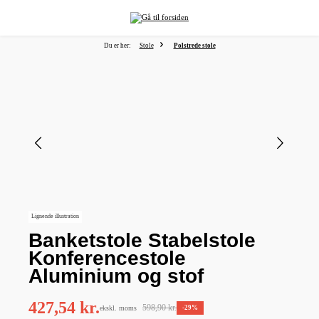
vedindhold
Du er her:
Stole
Polstrede stole
Spring over billedgalleri
Lignende illustration
Banketstole Stabelstole
Konferencestole
Aluminium og stof
427,54 kr.
598,90 kr.
ekskl. moms
-29%