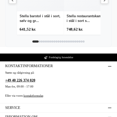
Stella barstol i stål i sort,
Stella restaurantskammel
St
sølv og gr...
i stål i sort s...
sø
641,52 kr.
748,62 kr.
64
Fordelagtig forsendelse
KONTAKTINFORMATIONER
Støtte og rådgivning på:
+49 40 226 374 020
Man-fre, 09:00 - 17:00
Eller via vores
kontaktformular
.
SERVICE
INFORMATION OM