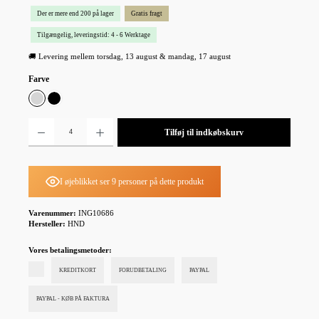
Der er mere end 200 på lager
Gratis fragt
Tilgængelig, leveringstid: 4 - 6 Werktage
🚚 Levering mellem torsdag, 13 august & mandag, 17 august
Vælg
Farve
Grå
Sort
Produktmængde: Indtast det ønskede beløb, eller brug knapperne til at øge eller formindske mæn
Tilføj til indkøbskurv
I øjeblikket ser 9 personer på dette produkt
Varenummer:
ING10686
Hersteller:
HND
Vores betalingsmetoder:
KREDITKORT
FORUDBETALING
PAYPAL
PAYPAL - KØB PÅ FAKTURA