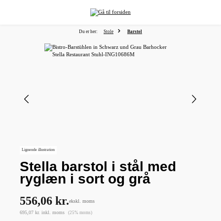
vedindhold
Du er her:
Stole
Barstol
Spring over billedgalleri
Lignende illustration
Stella barstol i stål med
ryglæn i sort og grå
556,06 kr.
ekskl. moms
695,07 kr. inkl. moms
(25% moms)